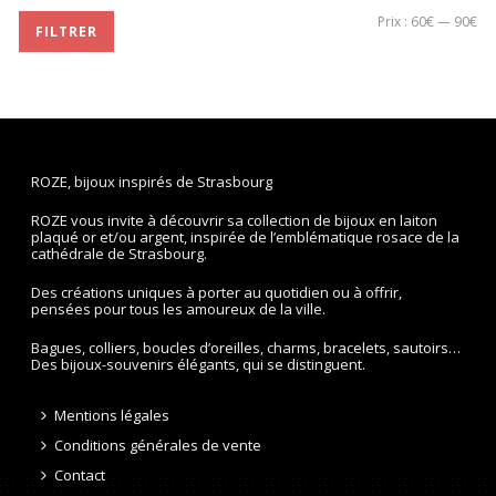
Pri
Pri
Prix :
60€
—
90€
FILTRER
mi
ma
ROZE, bijoux inspirés de Strasbourg
ROZE vous invite à découvrir sa collection de bijoux en laiton
plaqué or et/ou argent, inspirée de l’emblématique rosace de la
cathédrale de Strasbourg.
Des créations uniques à porter au quotidien ou à offrir,
pensées pour tous les amoureux de la ville.
Bagues, colliers, boucles d’oreilles, charms, bracelets, sautoirs…
Des bijoux-souvenirs élégants, qui se distinguent.
Mentions légales
Conditions générales de vente
Contact