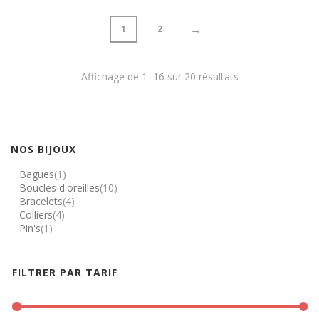
→
1
2
Trié
Affichage de 1–16 sur 20 résultats
du
plus
NOS BIJOUX
récent
Bagues
(1)
Boucles d'oreilles
(10)
au
Bracelets
(4)
Colliers
(4)
plus
Pin's
(1)
ancien
FILTRER PAR TARIF