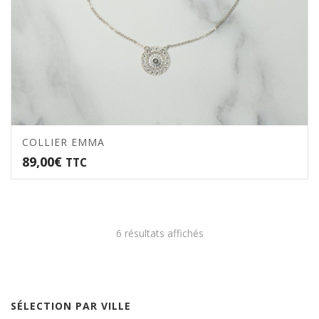
COLLIER EMMA
89,00
€
TTC
Trié
6 résultats affichés
du
plus
SÉLECTION PAR VILLE
récent